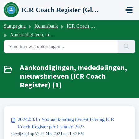
Doorgaan naar hoofdinhoud
ICR Coach Register (Global Network Group)
Startpagina
Kennisbank
ICR Coach Register
Aankondigingen, mededelingen, nieuwsbrieven (ICR Coach Register)
Aankondigingen, mededelingen,
nieuwsbrieven (ICR Coach
Register) (1)
2024.03.15 Vooraankonding hercertificering ICR
Coach Register per 1 januari 2025
Gewijzigd op Vr, 22 Mrt, 2024 om 1:47 PM